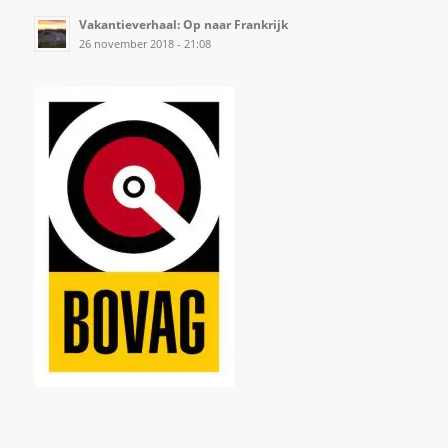
Vakantieverhaal: Op naar Frankrijk
26 november 2018 - 21:08
123Lampenshop
Boren kopen