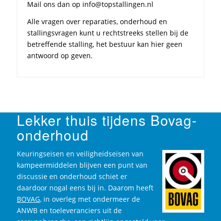
Mail ons dan op info@topstallingen.nl
Alle vragen over reparaties, onderhoud en
stallingsvragen kunt u rechtstreeks stellen bij de
betreffende stalling, het bestuur kan hier geen
antwoord op geven.
Lekker thuis tijdens Bovag-
onderhoud
Keuringseisen en veiligheidseisen van
kampeermiddelen blijven een punt van
discussie en onderhoud schiet er
daardoor nogal eens bij in. Daarom heeft
BOVAG
, in overleg met ondermeer de
ANWB en toeleveranciers uit de