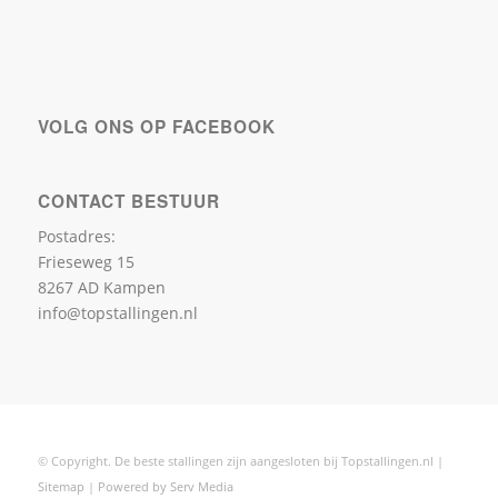
123Lampenshop
Boren kopen
VOLG ONS OP FACEBOOK
CONTACT BESTUUR
Postadres:
Frieseweg 15
8267 AD Kampen
info@topstallingen.nl
Dry brush
© Copyright. De beste stallingen zijn aangesloten bij Topstallingen.nl |
Sitemap
|
Powered by Serv Media