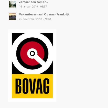
Zomaar een zomer…
16 januari 2019 - 08:57
Vakantieverhaal: Op naar Frankrijk
26 november 2018 - 21:08