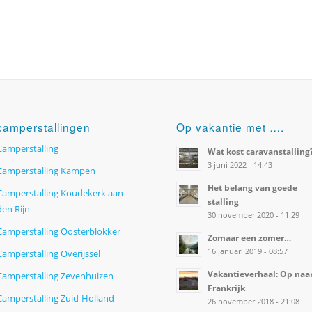
camperstallingen
Op vakantie met ….
Camperstalling
Wat kost caravanstalling
3 juni 2022 - 14:43
Camperstalling Kampen
Het belang van goede
Camperstalling Koudekerk aan
stalling
den Rijn
30 november 2020 - 11:29
Camperstalling Oosterblokker
Zomaar een zomer…
16 januari 2019 - 08:57
Camperstalling Overijssel
Vakantieverhaal: Op naa
Camperstalling Zevenhuizen
Frankrijk
Camperstalling Zuid-Holland
26 november 2018 - 21:08