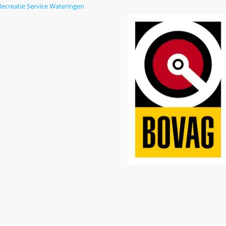
Recreatie Service Wateringen
123Lampenshop
Boren kope