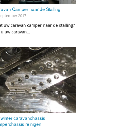
avan Camper naar de Stalling
september 2017
t uw caravan camper naar de stalling?
 u uw caravan…
winter caravanchassis
mperchassis reinigen