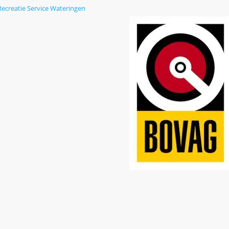
Recreatie Service Wateringen
123Lampenshop
Boren kope