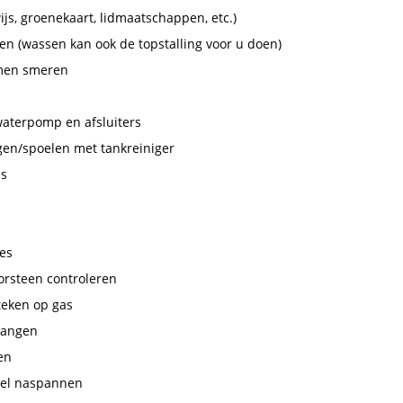
js, groenekaart, lidmaatschappen, etc.)
sen (wassen kan ook de topstalling voor u doen)
amen smeren
waterpomp en afsluiters
igen/spoelen met tankreiniger
es
ges
orsteen controleren
steken op gas
rvangen
en
eel naspannen