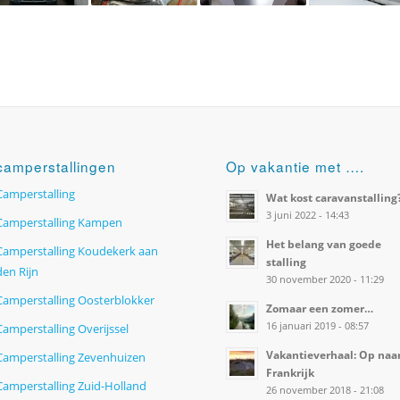
camperstallingen
Op vakantie met ….
Camperstalling
Wat kost caravanstalling
3 juni 2022 - 14:43
Camperstalling Kampen
Het belang van goede
Camperstalling Koudekerk aan
stalling
den Rijn
30 november 2020 - 11:29
Camperstalling Oosterblokker
Zomaar een zomer…
16 januari 2019 - 08:57
Camperstalling Overijssel
Vakantieverhaal: Op naa
Camperstalling Zevenhuizen
Frankrijk
Camperstalling Zuid-Holland
26 november 2018 - 21:08