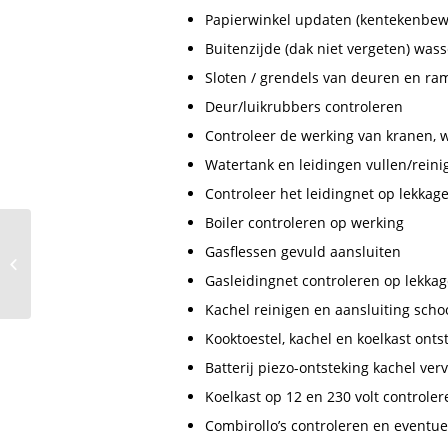
Papierwinkel updaten (kentekenbewi
Buitenzijde (dak niet vergeten) was
Sloten / grendels van deuren en r
Deur/luikrubbers controleren
Controleer de werking van kranen, 
Watertank en leidingen vullen/rein
Controleer het leidingnet op lekkag
Boiler controleren op werking
Gasflessen gevuld aansluiten
Camper of Caravan te
zwaar beladen
Gasleidingnet controleren op lekka
Kachel reinigen en aansluiting scho
Kooktoestel, kachel en koelkast ont
Batterij piezo-ontsteking kachel ve
Koelkast op 12 en 230 volt controler
Combirollo’s controleren en eventu