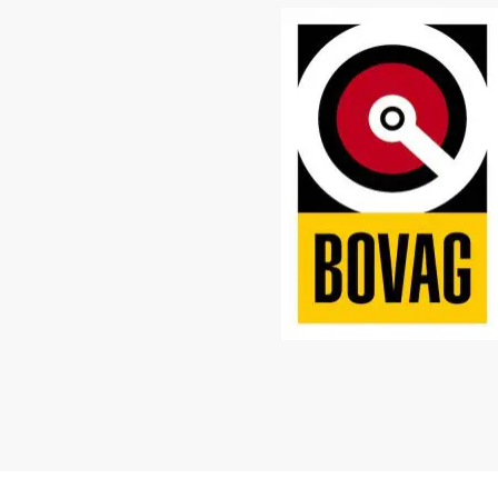
123Lampenshop
Boren kope