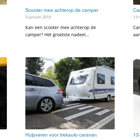
Scooter mee achterop de camper
Ca
9 januari 2018
13 
Kan een scooter mee achterop de
Car
camper? Het grootste nadeel…
aa
Hulpveren voor trekauto caravan
13-