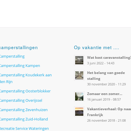
camperstallingen
Op vakantie met ….
Camperstalling
Wat kost caravanstalling
3 juni 2022 - 14:43
Camperstalling Kampen
Het belang van goede
Camperstalling Koudekerk aan
stalling
den Rijn
30 november 2020 - 11:29
Camperstalling Oosterblokker
Zomaar een zomer…
16 januari 2019 - 08:57
Camperstalling Overijssel
Vakantieverhaal: Op naa
Camperstalling Zevenhuizen
Frankrijk
Camperstalling Zuid-Holland
26 november 2018 - 21:08
Recreatie Service Wateringen