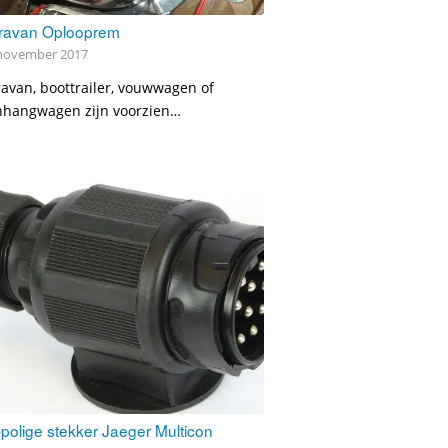
ravan Oplooprem
november 2017
avan, boottrailer, vouwwagen of
nhangwagen zijn voorzien…
polige stekker Jaeger Multicon